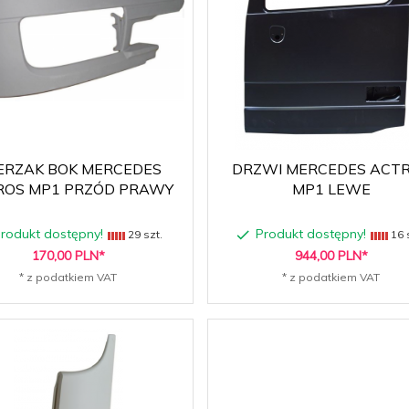
ERZAK BOK MERCEDES
DRZWI MERCEDES ACT
ROS MP1 PRZÓD PRAWY
MP1 LEWE
rodukt dostępny!
Produkt dostępny!
29 szt.
16 
170,
00
PLN*
944,
00
PLN*
* z podatkiem VAT
* z podatkiem VAT