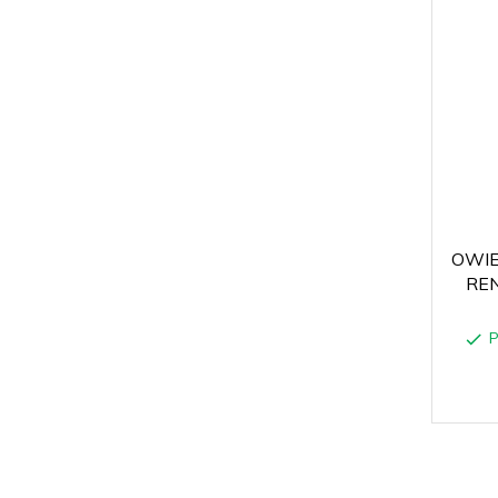
OWIE
RE
P