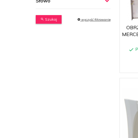
Słowo
Szukaj
wyczyść filtrowanie
OBR
MERCE
P