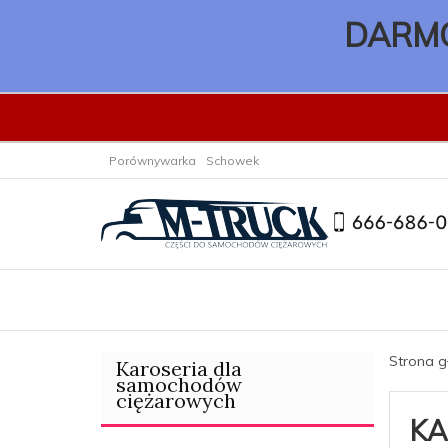
DARMO
Porównywarka
Schowek
Strona 
Karoseria dla
samochodów
ciężarowych
KA