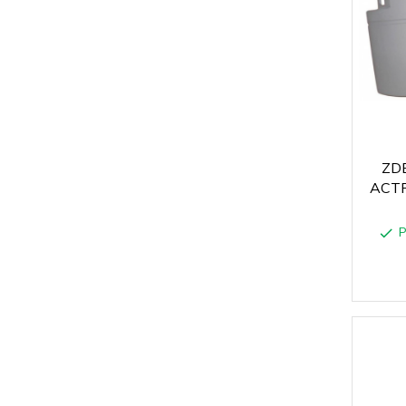
ZD
ACT
P