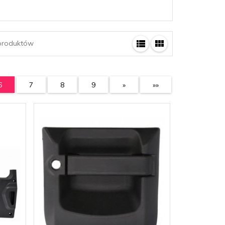
roduktów
6
7
8
9
»
»»