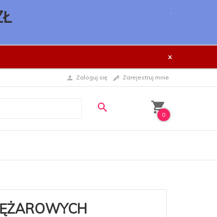
.
ZŁ
x
Zaloguj się
Zarejestruj mnie
0
IĘŻAROWYCH