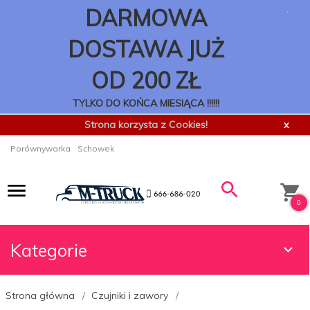
.
DARMOWA
DOSTAWA JUŻ
OD 200 ZŁ
TYLKO DO KOŃCA MIESIĄCA !!!!!!
Strona korzysta z Cookies!
x
Porównywarka
Schowek
0
Kategorie
Strona główna
Czujniki i zawory