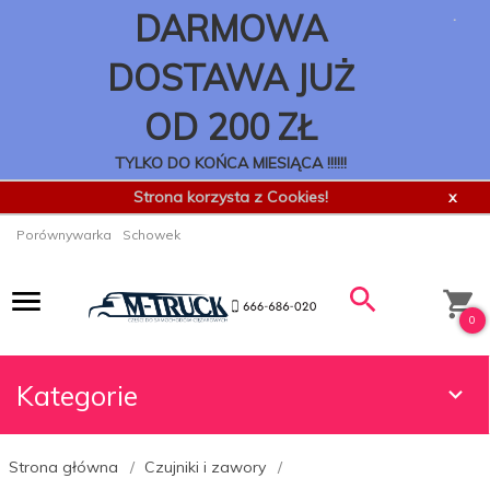
.
DARMOWA
DOSTAWA JUŻ
OD 200 ZŁ
TYLKO DO KOŃCA MIESIĄCA !!!!!!
Strona korzysta z Cookies!
x
Porównywarka
Schowek
0
Kategorie
Strona główna
Czujniki i zawory