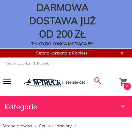
.
DARMOWA
DOSTAWA JUŻ
OD 200 ZŁ
TYLKO DO KOŃCA MIESIĄCA !!!!!!
Strona korzysta z Cookies!
x
Porównywarka
Schowek
0
Kategorie
Strona główna
Czujniki i zawory