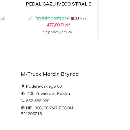
PEDAL GAZU IVECO STRALIS
CZUJNIK 
Produkt dostępny!
Produk
zt.
15 szt.
477,
00
PLN*
* z podatkiem VAT
* 
M-Truck Marcin Brynda
Paderewskiego 63
42-400
Zawiercie
,
Polska
666 686 020
NIP: 9661966247 REGON:
521205718
sklepmtruck@gmail.com