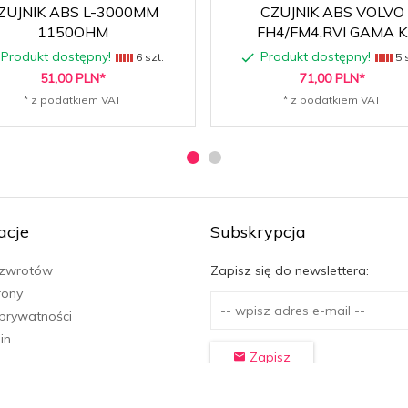
ZUJNIK ABS L-3000MM
CZUJNIK ABS VOLVO
1150OHM
FH4/FM4,RVI GAMA K
Produkt dostępny!
Produkt dostępny!
6 szt.
5 s
51,
00
PLN*
71,
00
PLN*
* z podatkiem VAT
* z podatkiem VAT
acje
Subskrypcja
 zwrotów
Zapisz się do newslettera:
rony
 prywatności
in
Zapisz