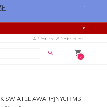
.
ZŁ
x
Zaloguj się
Zarejestruj mnie
0
K SWIATEL AWARYJNYCH MB