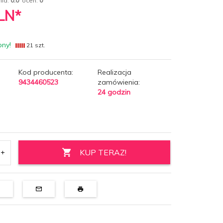
nia:
0.0
ocen:
0
LN*
pny!
21 szt.
Kod producenta:
Realizacja
9434460523
zamówienia:
24 godzin
KUP TERAZ!