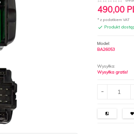
śred
490,
00
P
* z podatkiem VAT
Produkt dostę
Model:
BA26053
Wysyłka:
Wysyłka gratis!