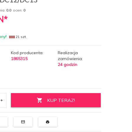
nia:
0.0
ocen:
0
N*
pny!
21 szt.
Kod producenta:
Realizacja
1865315
zamówienia:
24 godzin
KUP TERAZ!