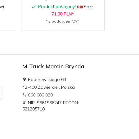
Produkt dostępny!
Produk
zt.
5 szt.
71,
00
PLN*
* z podatkiem VAT
* 
M-Truck Marcin Brynda
Paderewskiego 63
42-400
Zawiercie
,
Polska
666 686 020
NIP: 9661966247 REGON:
521205718
sklepmtruck@gmail.com