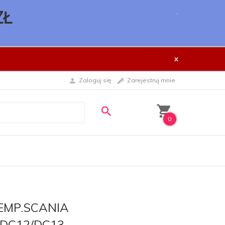
.
ZŁ
x
Zaloguj się
Zarejestruj mnie
0
TEMP.SCANIA
/DC12/DC13