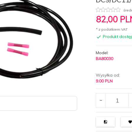
śred
82,
00
PL
* z podatkiem VAT
Produkt dostę
Model:
BA80030
Wysyłka od:
9.00 PLN