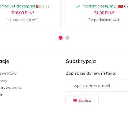
Produkt dostępny!
Produkt dostępny!
3 szt.
6 s
716,
00
PLN*
51,
00
PLN*
* z podatkiem VAT
* z podatkiem VAT
acje
Subskrypcja
 zwrotów
Zapisz się do newslettera:
rony
 prywatności
in
Zapisz