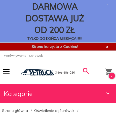
.
DARMOWA
DOSTAWA JUŻ
OD 200 ZŁ
TYLKO DO KOŃCA MIESIĄCA !!!!!!
Strona korzysta z Cookies!
x
Porównywarka
Schowek
0
Kategorie
Strona główna
Oświetlenie ciężarówek