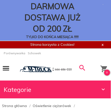
.
DARMOWA
DOSTAWA JUŻ
OD 200 ZŁ
TYLKO DO KOŃCA MIESIĄCA !!!!!!
Strona korzysta z Cookies!
x
Porównywarka
Schowek
0
Kategorie
Strona główna
Oświetlenie ciężarówek