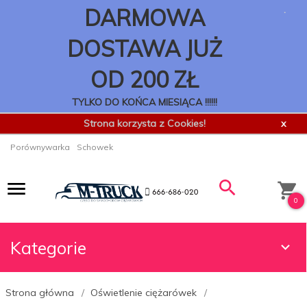
.
DARMOWA
DOSTAWA JUŻ
OD 200 ZŁ
TYLKO DO KOŃCA MIESIĄCA !!!!!!
Strona korzysta z Cookies!
x
Porównywarka
Schowek
0
Kategorie
Strona główna
Oświetlenie ciężarówek