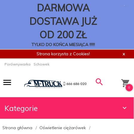
.
DARMOWA
DOSTAWA JUŻ
OD 200 ZŁ
TYLKO DO KOŃCA MIESIĄCA !!!!!!
Strona korzysta z Cookies!
x
Porównywarka
Schowek
0
Kategorie
Strona główna
Oświetlenie ciężarówek