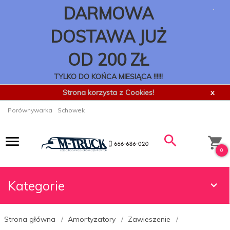
.
DARMOWA
DOSTAWA JUŻ
OD 200 ZŁ
TYLKO DO KOŃCA MIESIĄCA !!!!!!
Strona korzysta z Cookies!
x
Porównywarka
Schowek
0
Kategorie
Strona główna
Amortyzatory
Zawieszenie