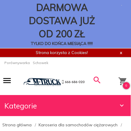
.
DARMOWA
DOSTAWA JUŻ
OD 200 ZŁ
TYLKO DO KOŃCA MIESIĄCA !!!!!!
Strona korzysta z Cookies!
x
Porównywarka
Schowek
0
Kategorie
Strona główna
Karoseria dla samochodów ciężarowych