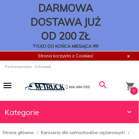
.
DARMOWA
DOSTAWA JUŻ
OD 200 ZŁ
TYLKO DO KOŃCA MIESIĄCA !!!!!!
Strona korzysta z Cookies!
x
Porównywarka
Schowek
0
Kategorie
Strona główna
Karoseria dla samochodów ciężarowych