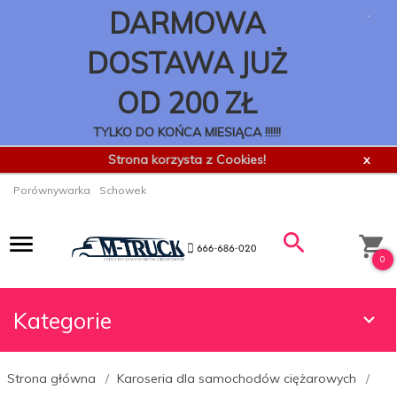
.
DARMOWA
DOSTAWA JUŻ
OD 200 ZŁ
TYLKO DO KOŃCA MIESIĄCA !!!!!!
Strona korzysta z Cookies!
x
Porównywarka
Schowek
0
Kategorie
Strona główna
Karoseria dla samochodów ciężarowych